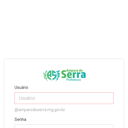
Usuário
@amparodoserra.mg.gov.br
Senha